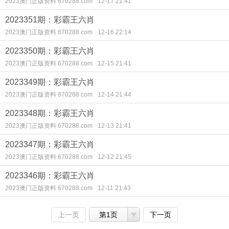
2023澳门正版资料 670288.com
12-17 21:41
2023351期：彩霸王六肖
2023澳门正版资料 670288.com
12-16 22:14
2023350期：彩霸王六肖
2023澳门正版资料 670288.com
12-15 21:41
2023349期：彩霸王六肖
2023澳门正版资料 670288.com
12-14 21:44
2023348期：彩霸王六肖
2023澳门正版资料 670288.com
12-13 21:41
2023347期：彩霸王六肖
2023澳门正版资料 670288.com
12-12 21:45
2023346期：彩霸王六肖
2023澳门正版资料 670288.com
12-11 21:43
上一页
第1页
下一页