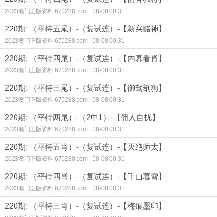
2023澳门正版资料 670288.com
08-08 00:31
220期: （平特五尾）-（复试连）-【新兴赌神】
2023澳门正版资料 670288.com
08-08 00:31
220期: （平特四尾）-（复试连）-【内幕看肖】
2023澳门正版资料 670288.com
08-08 00:31
220期: （平特三尾）-（复试连）-【御驾剖狗】
2023澳门正版资料 670288.com
08-08 00:31
220期: （平特两尾）-（2中1）-【佣人自扰】
2023澳门正版资料 670288.com
08-08 00:31
220期: （平特五肖）-（复试连）-【灭绝师太】
2023澳门正版资料 670288.com
08-08 00:31
220期: （平特四肖）-（复试连）-【千山暮雪】
2023澳门正版资料 670288.com
08-08 00:31
220期: （平特三肖）-（复试连）-【梅痕墨印】