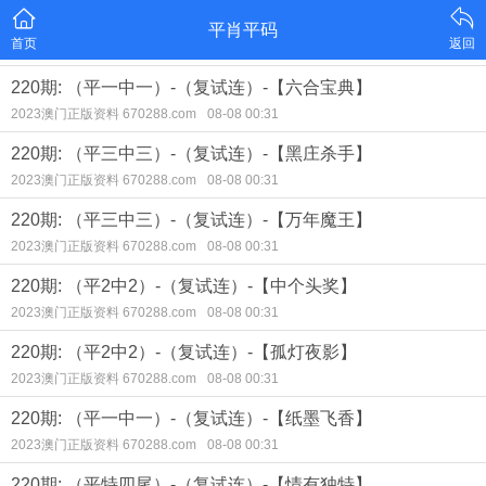
平肖平码
首页
返回
220期: （平一中一）-（复试连）-【六合宝典】
2023澳门正版资料 670288.com
08-08 00:31
220期: （平三中三）-（复试连）-【黑庄杀手】
2023澳门正版资料 670288.com
08-08 00:31
220期: （平三中三）-（复试连）-【万年魔王】
2023澳门正版资料 670288.com
08-08 00:31
220期: （平2中2）-（复试连）-【中个头奖】
2023澳门正版资料 670288.com
08-08 00:31
220期: （平2中2）-（复试连）-【孤灯夜影】
2023澳门正版资料 670288.com
08-08 00:31
220期: （平一中一）-（复试连）-【纸墨飞香】
2023澳门正版资料 670288.com
08-08 00:31
220期: （平特四尾）-（复试连）-【情有独特】