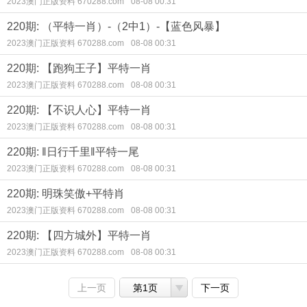
2023澳门正版资料 670288.com
08-08 00:31
220期: （平特一肖）-（2中1）-【蓝色风暴】
2023澳门正版资料 670288.com
08-08 00:31
220期: 【跑狗王子】平特一肖
2023澳门正版资料 670288.com
08-08 00:31
220期: 【不识人心】平特一肖
2023澳门正版资料 670288.com
08-08 00:31
220期: ‖日行千里‖平特一尾
2023澳门正版资料 670288.com
08-08 00:31
220期: 明珠笑傲+平特肖
2023澳门正版资料 670288.com
08-08 00:31
220期: 【四方城外】平特一肖
2023澳门正版资料 670288.com
08-08 00:31
上一页
第1页
下一页