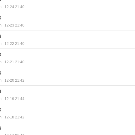
m
12-24 21:40
B
m
12-23 21:40
B
m
12-22 21:40
B
m
12-21 21:40
B
m
12-20 21:42
B
m
12-19 21:44
B
m
12-18 21:42
B