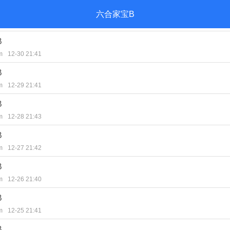
六合家宝B
B
m
12-30 21:41
B
m
12-29 21:41
B
m
12-28 21:43
B
m
12-27 21:42
B
m
12-26 21:40
B
m
12-25 21:41
B