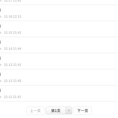
m
12-17 21:41
B
m
12-16 22:13
B
m
12-15 21:41
B
m
12-14 21:44
B
m
12-13 21:41
B
m
12-12 21:45
B
m
12-11 21:42
上一页
第1页
下一页